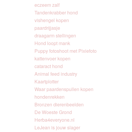
eczeem zalf
Tandenkrabber hond
vishengel kopen
paardrijjasje
draagarm stellingen
Hond loopt mank
Puppy fotoshoot met Pixiefoto
kattenvoer kopen
cataract hond
Animal feed industry
Kaartplotter
Waar paardenspullen kopen
hondenrekken
Bronzen dierenbeelden
De Woeste Grond
Herba4everyone.nl
LeJean is jouw slager