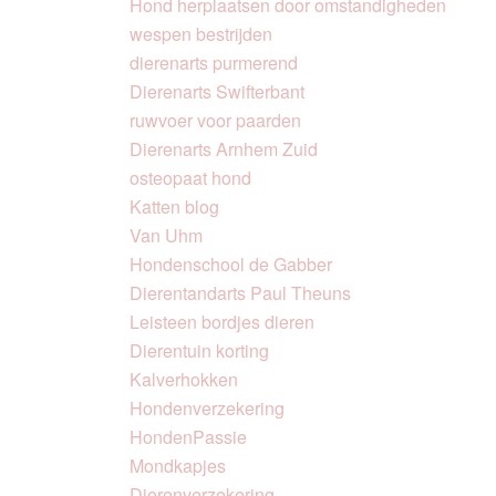
Hond herplaatsen door omstandigheden
wespen bestrijden
dierenarts purmerend
Dierenarts Swifterbant
ruwvoer voor paarden
Dierenarts Arnhem Zuid
osteopaat hond
Katten blog
Van Uhm
Hondenschool de Gabber
Dierentandarts Paul Theuns
Leisteen bordjes dieren
Dierentuin korting
Kalverhokken
Hondenverzekering
HondenPassie
Mondkapjes
Dierenverzekering