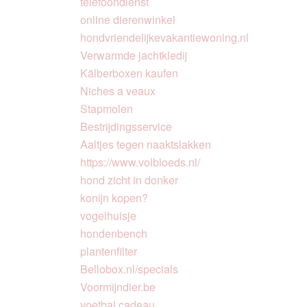
telefoondienst
online dierenwinkel
hondvriendelijkevakantiewoning.nl
Verwarmde jachtkledij
Kälberboxen kaufen
Niches a veaux
Stapmolen
Bestrijdingsservice
Aaltjes tegen naaktslakken
https://www.volbloeds.nl/
hond zicht in donker
konijn kopen?
vogelhuisje
hondenbench
plantenfilter
Bellobox.nl/specials
Voormijndier.be
voetbal cadeau