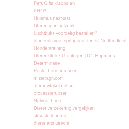
Pets Gifts krabpalen
KNO3
Huismus nestkast
Dierenspeciaalzaak
Luchtbuks voordelig bestellen?
hindernis voor springpaarden bij Nedlandic.nl
Hondentraining
Dierenkliniek Groningen | DC Hopmans
Determinatie
Poster hondenrassen
misteragri.com
dierenwinkel online
processierupsen
Natvoer hond
Dierenverzekering vergelijken
circustent huren
dierenarts utrecht