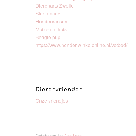
Dierenarts Zwolle
Steenmarter
Hondenrassen
Muizen in huis
Beagle pup
https://www.hondenwinkelonline.nl/vetbed/
Dierenvrienden
Onze vriendjes
Onderhouden door
Rene Lobbe