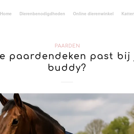
Home
Dierenbenodigdheden
Online dierenwinkel
Katte
PAARDEN
e paardendeken past bij
buddy?