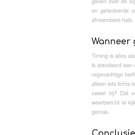
geven over de ei
en geïsoleerde o
afneembare hals. 
Wanneer g
Timing is alles a
ik standaard een d
regenachtige herf
alleen iets lichts
zweet hij? Dat v
weerbericht te kij
gemak.
Conclusi