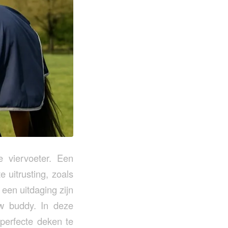
e viervoeter. Een
 uitrusting, zoals
een uitdaging zijn
w buddy. In deze
perfecte deken te