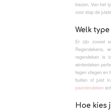
kiezen. Van het 
voor stap de juis
Welk type
Er zijn zoveel 
Regendekens, wi
regendeken is id
winterdeken perf
tegen vliegen en f
buiten of juist 
paardendeken
ech
Hoe kies 