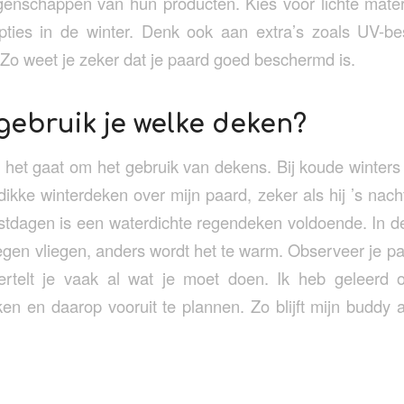
genschappen van hun producten. Kies voor lichte mater
pties in de winter. Denk ook aan extra’s zoals UV-b
Zo weet je zeker dat je paard goed beschermd is.
ebruik je welke deken?
ls het gaat om het gebruik van dekens. Bij koude winters
ikke winterdeken over mijn paard, zeker als hij ’s nacht
stdagen is een waterdichte regendeken voldoende. In d
 tegen vliegen, anders wordt het te warm. Observeer je paar
ertelt je vaak al wat je moet doen. Ik heb geleerd o
ken en daarop vooruit te plannen. Zo blijft mijn buddy al
e