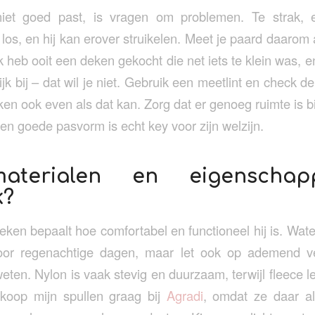
et goed past, is vragen om problemen. Te strak, e
los, en hij kan erover struikelen. Meet je paard daarom 
 Ik heb ooit een deken gekocht die net iets te klein was, 
k bij – dat wil je niet. Gebruik een meetlint en check d
ken ook even als dat kan. Zorg dat er genoeg ruimte is b
. Een goede pasvorm is echt key voor zijn welzijn.
aterialen en eigenschap
k?
eken bepaalt hoe comfortabel en functioneel hij is. Wate
voor regenachtige dagen, maar let ook op ademend v
eten. Nylon is vaak stevig en duurzaam, terwijl fleece l
koop mijn spullen graag bij
Agradi
, omdat ze daar alt