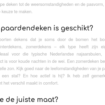
type deken tot de weersomstandigheden en de pasvorm, 
te keuze te maken.
 paardendeken is geschikt?
soorten dekens dat je soms door de bomen het bos
nterdekens, zomerdekens – elk type heeft zijn ei
eaal voor die typische Nederlandse najaarsbuien, 
ect is voor koude nachten in de wei. Een zomerdeken b
elle zon. Kijk goed naar de leefomstandigheden van je pa
in een stal? En hoe actief is hij? Ik heb zelf geme
t het verschil maakt in comfort.
je de juiste maat?