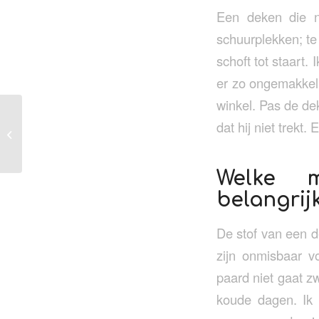
Een deken die ni
schuurplekken; te 
schoft tot staart.
er zo ongemakkelij
winkel. Pas de de
dat hij niet trekt
Waarom ruikt je
hondenshampoo niet?
Welke m
belangrij
De stof van een d
zijn onmisbaar 
paard niet gaat zw
koude dagen. Ik 