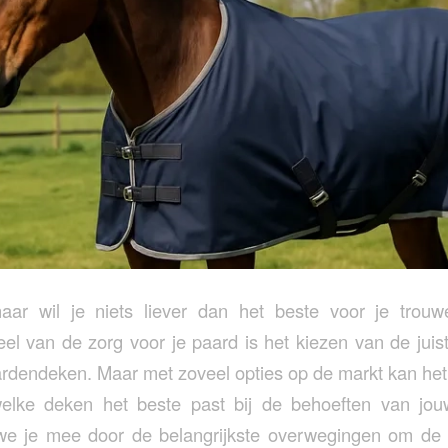
aar wil je niets liever dan het beste voor je trouw
el van de zorg voor je paard is het kiezen van de juiste
rdendeken. Maar met zoveel opties op de markt kan het 
elke deken het beste past bij de behoeften van jou
e je mee door de belangrijkste overwegingen om de 