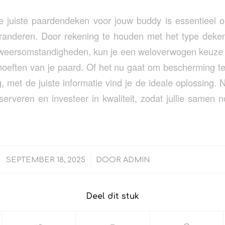
e juiste paardendeken voor jouw buddy is essentieel o
randeren. Door rekening te houden met het type deke
 weersomstandigheden, kun je een weloverwogen keuze 
ehoeften van je paard. Of het nu gaat om bescherming t
ng, met de juiste informatie vind je de ideale oplossing.
erveren en investeer in kwaliteit, zodat jullie samen 
/
SEPTEMBER 18, 2025
DOOR
ADMIN
Deel dit stuk